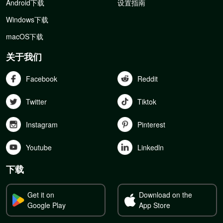
Android下载
设置指南
Windows下载
macOS下载
关于我们
Facebook
Reddit
Twitter
Tiktok
Instagram
Pinterest
Youtube
Linkedln
下载
Get it on
Download on the
Google Play
App Store